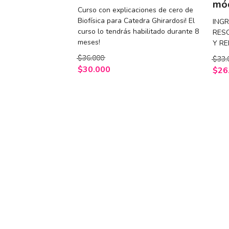
mó
Curso con explicaciones de cero de
Biofísica para Catedra Ghirardosi! El
ING
curso lo tendrás habilitado durante 8
RESO
meses!
Y R
$36.000
$33.
$30.000
$26