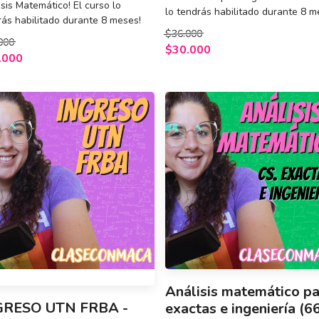
sis Matemático! El curso lo
lo tendrás habilitado durante 8 m
rás habilitado durante 8 meses!
$36.000
000
$30.000
.000
Análisis matemático pa
GRESO UTN FRBA -
exactas e ingeniería (66