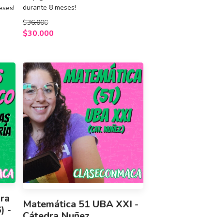
durante 8 meses!
eses!
$36.000
$30.000
ra
Matemática 51 UBA XXI -
) -
Cátedra Nuñez