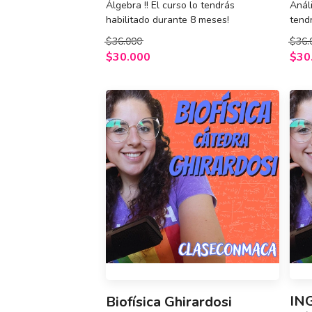
Álgebra !! El curso lo tendrás
Análi
habilitado durante 8 meses!
tend
$36.000
$36.
$30.000
$30
IN
Biofísica Ghirardosi