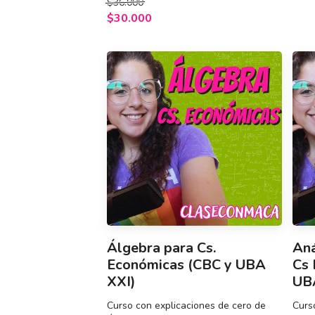
$36.000
$30.000
Álgebra para Cs.
Aná
Económicas (CBC y UBA
Cs 
XXI)
UB
Curso con explicaciones de cero de
Curs